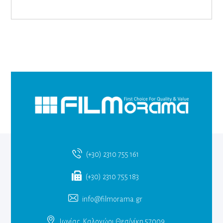
(+30) 2310 755 161
(+30) 2310 755 183
info@filmorama.gr
Ιωνίας, Καλοχώρι Θεσ/νίκη 57009