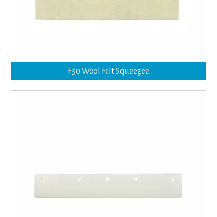
F50 Wool Felt Squeegee