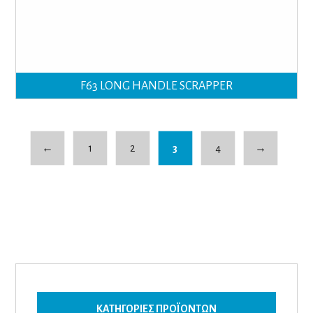
F63 LONG HANDLE SCRAPPER
←
1
2
3
4
→
ΚΑΤΗΓΟΡΊΕΣ ΠΡΟΪΌΝΤΩΝ