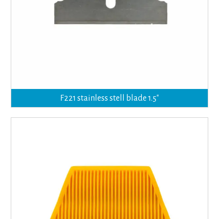
F221 stainless stell blade 1.5″