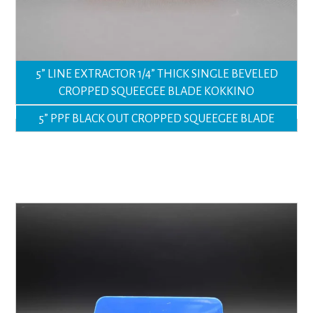
5” LINE EXTRACTOR 1/4” THICK SINGLE BEVELED
CROPPED SQUEEGEE BLADE KOKKINO
5” PPF BLACK OUT CROPPED SQUEEGEE BLADE