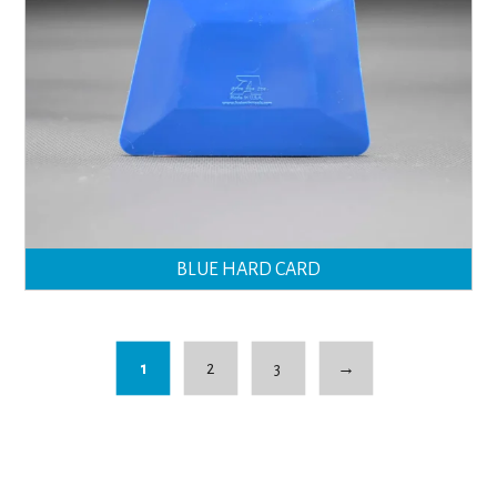
BLUE HARD CARD
1
2
3
→