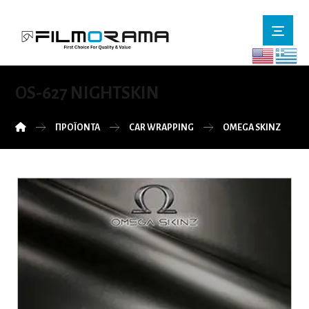
OS-627 NIGHTSKIN
ΠΡΟΪΌΝΤΑ
CAR WRAPPING
OMEGA SKINZ