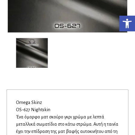
Ανο
Omega Skinz
OS-627 Nightskin
Ένα όμορφο ματ σκούρο γκρι χρώμα με λεπτά
μεταλλικά σωματίδια στο κάτω στρώμα. Αυτή η ταινία
έχει την επίδραση της ματ βαφής αυτοκινήτου από τη