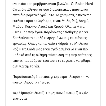
εγκατάσταση μεμβρανών και βινυλίου. Οι Fusion Hard
Cards διατίθενται σε δύο διαφορετικά σχήματα και
επτά διαφορετικά χρώματα. Τα χρώματα, από το πιο
ευέλικτο προς το λιγότερο, είναι: Μπλε, Ροζ, Ασημί,
Μαύρο, Κόκκινο, Λευκό και Χρυσό. Όλα τα Hard
Cards μας περιέχουν παράγοντες ολίσθησης για να
βοηθούν στην ομαλή κίνηση πάνω στις επιφάνειες
εργασίας. Όπως και τα Fusion Fidgets, τα Μπλε και
Ροζ Hard Cards μας είναι σχεδιασμένα να είναι πιο
μαλακά από τη σκληρή επίστρωση στις περισσότερες
ταινίες παραθύρων, έτσι ώστε το εργαλείο να φθαρεί
αντί για την ταινία.
Παραδοσιακές διαστάσεις: 4 (μακρύ πλευρό) x 3,75
(κοντό πλευρό) x 3 Ίντσες
10,16 (μακρύ πλευρό) x 9,525 (κοντό πλευρό) x 7,62
Εκατοστά