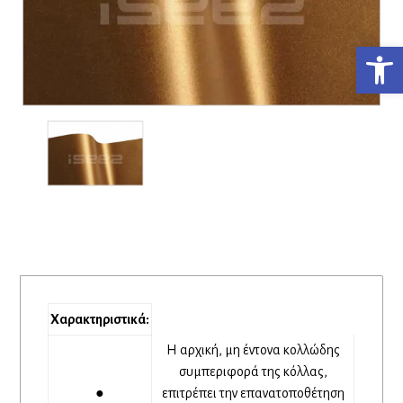
Ανο
Χαρακτηριστικά:
Η αρχική, μη έντονα κολλώδης
συμπεριφορά της κόλλας,
●
επιτρέπει την επανατοποθέτηση