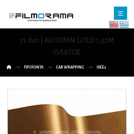
71.801 | AUTUMN GOLD 1,52M
ΠΛΆΤΟΣ
ΠΡΟΪΌΝΤΑ
CAR WRAPPING
ISEE2