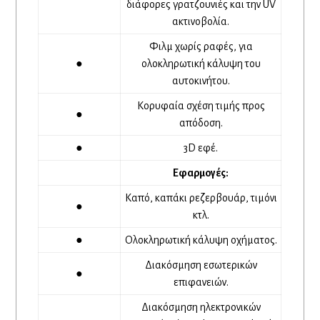
διάφορες γρατζουνιές και την UV
ακτινοβολία.
Φιλμ χωρίς ραφές, για
●
ολοκληρωτική κάλυψη του
αυτοκινήτου.
Κορυφαία σχέση τιμής προς
●
απόδοση.
●
3D εφέ.
Εφαρμογές:
Καπό, καπάκι ρεζερβουάρ, τιμόνι
●
κτλ.
●
Ολοκληρωτική κάλυψη οχήματος.
Διακόσμηση εσωτερικών
●
επιφανειών.
Διακόσμηση ηλεκτρονικών